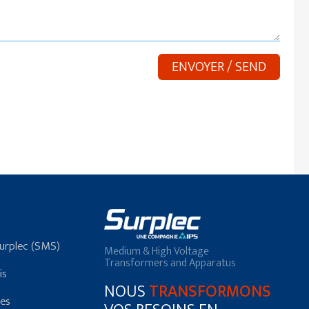
Surplec (SMS)
Medium & High Voltage
Transformers and Apparatus
is
NOUS
TRANSFORMONS
res