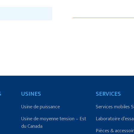
S
USINES
SERVICES
Usine de puissance
Services mobiles 
Usine de moyenne tension – Est
Laboratoire d’essa
du Canada
Pièces & accessoi