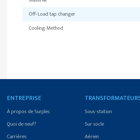
Material
Off-Load tap changer
Cooling Method
ENTREPRISE
TRANSFORMATEUR
À propos de Surplec
Sous-station
Quoi de neuf?
Sur socle
Carrières
Aérien