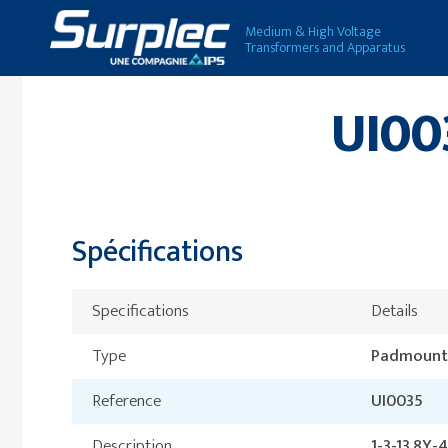
Medium & High Voltage
Transformers and Apparatus
UI003
Spécifications
Specifications
Details
Type
Padmount 
Reference
UI0035
Description
1-3-13.8Y-