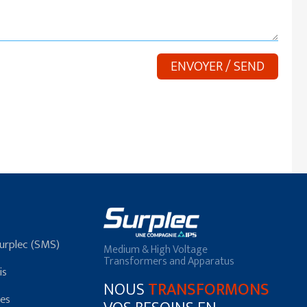
Surplec (SMS)
Medium & High Voltage
Transformers and Apparatus
is
NOUS
TRANSFORMONS
res