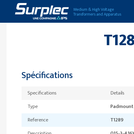
Medium & High Voltage
Transformers and Apparatus
T128
Spécifications
Specifications
Details
Type
Padmount /
Reference
T1289
Description
0.15-3-4.1