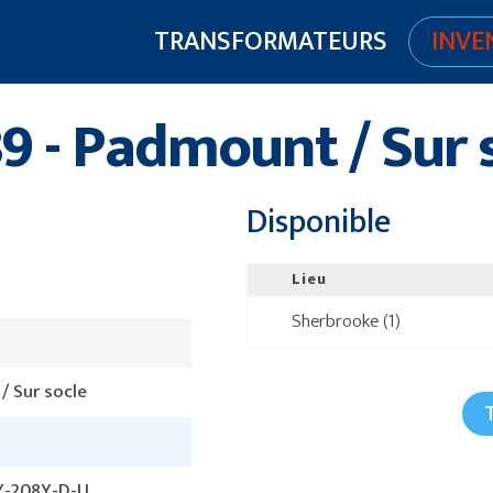
TRANSFORMATEURS
INVE
9 - Padmount / Sur 
Disponible
Lieu
Sherbrooke (1)
 Sur socle
6Y-208Y-D-U