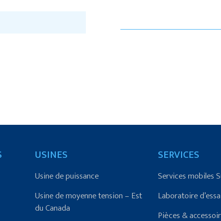
S
USINES
SERVICES
Usine de puissance
Services mobiles 
Usine de moyenne tension – Est
Laboratoire d’essa
du Canada
Pièces & accessoi