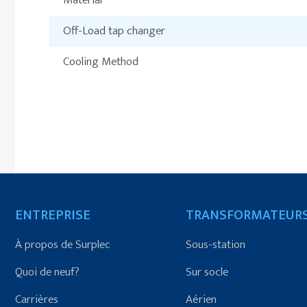
Material
Off-Load tap changer
Cooling Method
ENTREPRISE
TRANSFORMATEUR
À propos de Surplec
Sous-station
Quoi de neuf?
Sur socle
Carrières
Aérien