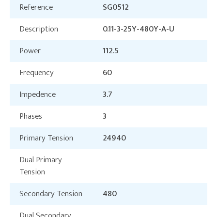
Reference
SG0512
Description
0.11-3-25Y-480Y-A-U
Power
112.5
Frequency
60
Impedence
3.7
Phases
3
Primary Tension
24940
Dual Primary
Tension
Secondary Tension
480
Dual Secondary