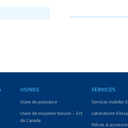
S
USINES
SERVICES
Usine de puissance
Services mobiles 
Usine de moyenne tension – Est
Laboratoire d’essa
du Canada
Pièces & accessoi