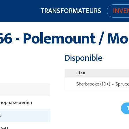
TRANSFORMATEURS
INVE
 - Polemount / Mo
Disponible
Lieu
Sherbrooke (10+) ⬩ Spruce
nophase aerien
6
2-A-U