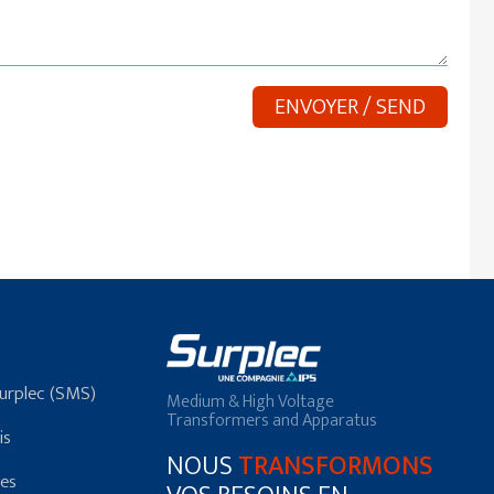
Surplec (SMS)
Medium & High Voltage
Transformers and Apparatus
is
NOUS
TRANSFORMONS
res