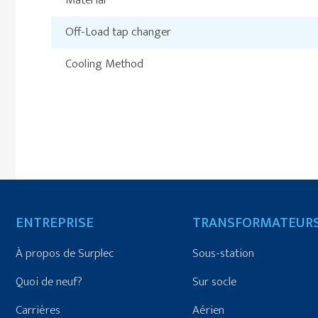
Material
Off-Load tap changer
Cooling Method
ENTREPRISE
TRANSFORMATEUR
À propos de Surplec
Sous-station
Quoi de neuf?
Sur socle
Carrières
Aérien