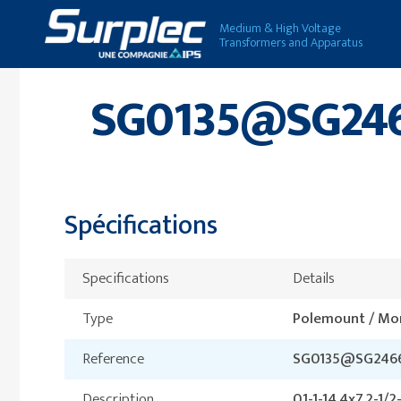
Medium & High Voltage
Transformers and Apparatus
SG0135@SG2466
Spécifications
Specifications
Details
Type
Polemount / Mo
Reference
SG0135@SG246
Description
0.1-1-14.4x7.2-1/